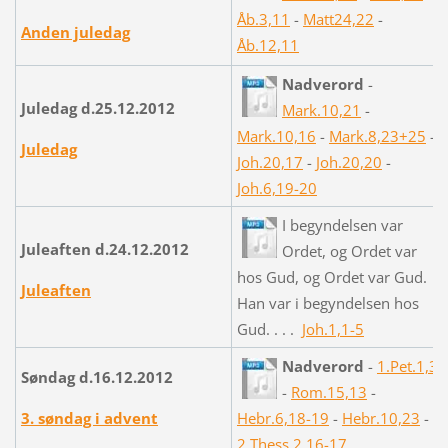
Åb.3,11
-
Matt24,22
-
Anden juledag
Åb.12,11
Nadverord
-
Juledag d.25.12.2012
Mark.10,21
-
Mark.10,16
-
Mark.8,23+25
-
Juledag
Joh.20,17
-
Joh.20,20
-
Joh.6,19-20
I begyndelsen var
Juleaften d.24.12.2012
Ordet, og Ordet var
hos Gud, og Ordet var Gud.
Juleaften
Han var i begyndelsen hos
Gud. . . .
Joh.1,1-5
Nadverord
-
1.Pet.1,3
Søndag d.16.12.2012
-
Rom.15,13
-
3. søndag i advent
Hebr.6,18-19
-
Hebr.10,23
-
2.Thess.2,16-17