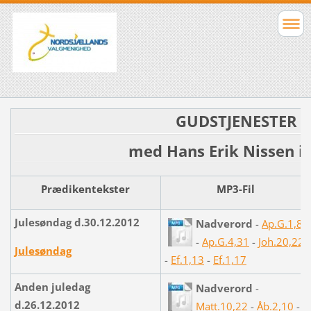
GUDSTJENESTER
med Hans Erik Nissen i
Prædikentekster
MP3-Fil
Julesøndag d.30.12.2012
Nadverord
-
Ap.G.1,8
-
Ap.G.4,31
-
Joh.20,22
Julesøndag
-
Ef.1,13
-
Ef.1,17
Anden juledag
Nadverord
-
d.26.12.2012
Matt.10,22
-
Åb.2,10
-