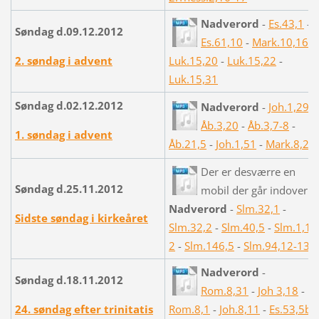
Nadverord
-
Es.43,1
-
Søndag d.09.12.2012
Es.61,10
-
Mark.10,16
-
2. søndag i advent
Luk.15,20
-
Luk.15,22
-
Luk.15,31
Søndag d.02.12.2012
Nadverord
-
Joh.1,29
-
Åb.3,20
-
Åb.3,7-8
-
1. søndag i advent
Åb.21,5
-
Joh.1,51
-
Mark.8,25
Der er desværre en
Søndag d.25.11.2012
mobil der går indover
Nadverord
-
Slm.32,1
-
Sidste søndag i kirkeåret
Slm.32,2
-
Slm.40,5
-
Slm.1,1-
2
-
Slm.146,5
-
Slm.94,12-13
Nadverord
-
Søndag d.18.11.2012
Rom.8,31
-
Joh 3,18
-
24. søndag efter trinitatis
Rom.8,1
-
Joh.8,11
-
Es.53,5b