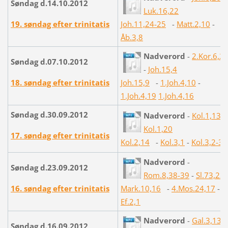
Søndag d.14.10.2012
Luk.16,22
19. søndag efter trinitatis
Joh.11,24-25
-
Matt.2,10
-
Åb.3,8
Nadverord
-
2.Kor.6,2
Søndag d.07.10.2012
-
Joh.15,4
18. søndag efter trinitatis
Joh.15,9
-
1.Joh.4,10
-
1.Joh.4,19
1.Joh.4,16
Søndag d.30.09.2012
Nadverord
-
Kol.1,13
-
Kol.1,20
17. søndag efter trinitatis
Kol.2,14
-
Kol.3,1
-
Kol.3,2-3
Nadverord
-
Søndag d.23.09.2012
Rom.8,38-39
-
Sl.73,23
16. søndag efter trinitatis
Mark.10,16
-
4.Mos.24,17
-
Ef.2,1
Nadverord
-
Gal.3,13
Søndag d.16.09.2012