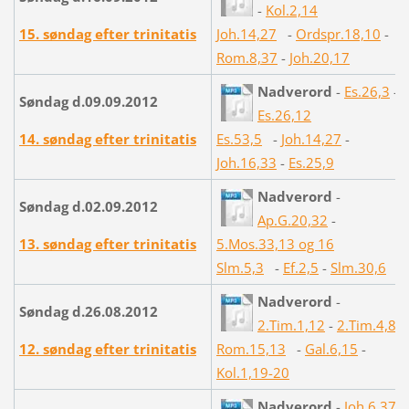
-
Kol.2,14
15. søndag efter trinitatis
Joh.14,27
-
Ordspr.18,10
-
Rom.8,37
-
Joh.20,17
Nadverord
-
Es.26,3
-
Søndag d.09.09.2012
Es.26,12
14. søndag efter trinitatis
Es.53,5
-
Joh.14,27
-
Joh.16,33
-
Es.25,9
Nadverord
-
Søndag d.02.09.2012
Ap.G.20,32
-
13. søndag efter trinitatis
5.Mos.33,13 og 16
Slm.5,3
-
Ef.2,5
-
Slm.30,6
Nadverord
-
Søndag d.26.08.2012
2.Tim.1,12
-
2.Tim.4,8
12. søndag efter trinitatis
Rom.15,13
-
Gal.6,15
-
Kol.1,19-20
Nadverord
-
Joh.6,37
-