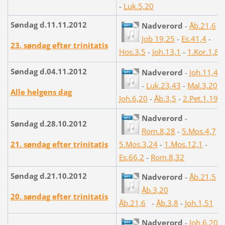
-
Luk.5,20
Søndag d.11.11.2012
Nadverord
-
Åb.21,6
-
Job 19,25
-
Es.41,4
-
23. søndag efter trinitatis
Hos.3,5
-
Joh.13,1
-
1.Kor.1,8
Søndag d.04.11.2012
Nadverord
-
Joh.11,40
-
Luk.23,43
-
Mal.3,20
-
Alle helgens dag
Joh.6,20
-
Åb.3,5
-
2.Pet.1,19
Nadverord
-
Søndag d.28.10.2012
Rom.8,28
-
5.Mos.4,7
-
21. søndag efter trinitatis
5.Mos.3,24
-
1.Mos.12,1
-
Es.66,2
-
Rom.8,32
Søndag d.21.10.2012
Nadverord
-
Åb.21,5
-
Åb.3,20
20. søndag efter trinitatis
Åb.21,6
-
Åb.3,8
-
Joh.1,51
Nadverord
-
Joh.6,20
-