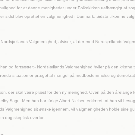
mulighed for at danne menigheder under Folkekirken uafhængigt af sog
der sidst blev oprettet en valgmenighed i Danmark. Sidste tilkomne v
 af Nordsjællands Valgmenighed, afviser, at der med Nordsjællands Val
r han og fortsætter:- Nordsjællands Valgmenighed hviler på den kristne 
uværende situation er præget af mangel på medbestemmelse og demokrat
son, der skal være præst for den ny menighed. Oven på den årelange kon
lby Sogn. Men han har ifølge Albert Nielsen erklæret, at han vil bes
 Valgmenighed sit ønske igennem, vil valgmenigheden holde sine guds
en dog skeptisk overfor:
an.