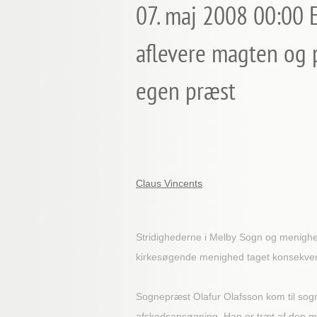
07. maj 2008 00:00
aflevere magten og p
egen præst
Claus Vincents
Stridighederne i Melby Sogn og menighe
kirkesøgende menighed taget konsekvens
Sognepræst Olafur Olafsson kom til sogne
afskedsansøgning. Han er træt af den må