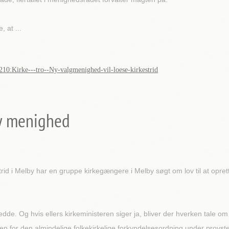
 at ...
5210:Kirke---tro--Ny-valgmenighed-vil-loese-kirkestrid
 ny menighed
id i Melby har en gruppe kirkegængere i Melby søgt om lov til at opret
de. Og hvis ellers kirkeministeren siger ja, bliver der hverken tale o
den for den almindelige folkekirkelige forkyndelsesordning under provs