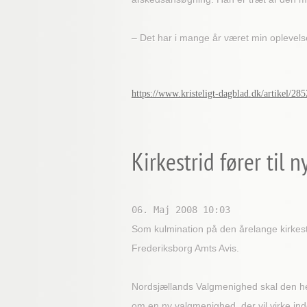
– Det har i mange år været min oplevelse,
https://www.kristeligt-dagblad.dk/artikel/28
Kirkestrid fører til
06. Maj 2008 10:03
Som kulmination på den årelange kirkestr
Frederiksborg Amts Avis.
Nordsjællands Valgmenighed skal den hed
om en ny valgmenighed, der vil virke in