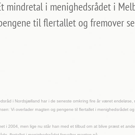
Et mindretal i menighedsrådet i Melby
engene til flertallet og fremover sel
dsråd i Nordsjælland har i de seneste omkring fire år været endeløs
en: Vi overlader magten og pengene til flertallet i menighedsrådet o
t i 2004, men lige nu står han med et tilbud om at blive præst et andet
de, flertallet i menighedsrådet forvalter magten på.