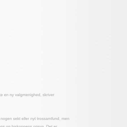
te en ny valgmenighed, skriver
m nogen sekt eller nyt trossamfund, men
tens og biskoppens opsyn. Det er