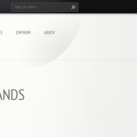
KS
OM NVM
ARKIV
ANDS