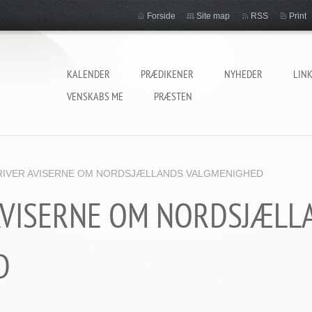
Forside
Site map
RSS
Print
KALENDER
PRÆDIKENER
NYHEDER
LIN
VENSKABS ME
PRÆSTEN
RIVER AVISERNE OM NORDSJÆLLANDS VALGMENIGHED
AVISERNE OM NORDSJÆLL
D