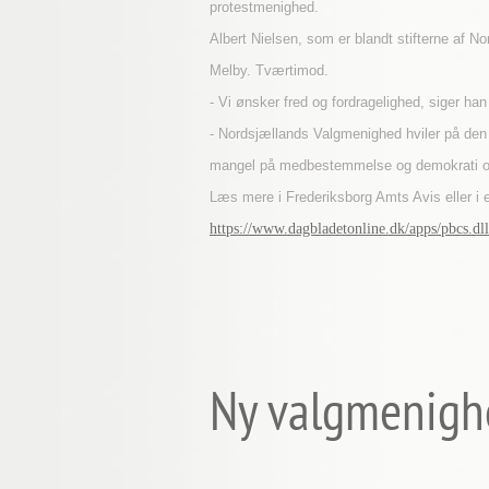
protestmenighed.
Albert Nielsen, som er blandt stifterne af
Melby. Tværtimod.
- Vi ønsker fred og fordragelighed, siger han
- Nordsjællands Valgmenighed hviler på den k
mangel på medbestemmelse og demokrati og 
Læs mere i Frederiksborg Amts Avis eller i 
https://www.dagbladetonline.dk/apps/pbcs
Ny valgmenighed