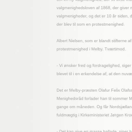
valgmenighedsloven af 1868, der giver 
valgmenigheder, og det er 10 år siden, 
der blev til som en protestmenighed.
Albert Nielsen, som er blandt stifterne
protestmenighed i Melby. Tværtimod.
- Vi ønsker fred og fordragelighed, sige
blevet til i en erkendelse af, at den n
Det er Melby-præsten Olafur Felix Olafs
Menighedsråd forlader han til sommer Me
gange om måneden. Og får Nordsjællands
fuldmægtig i Kirkeministeriet Jørgen Kro
- Det kan give en masse ballade, siger h