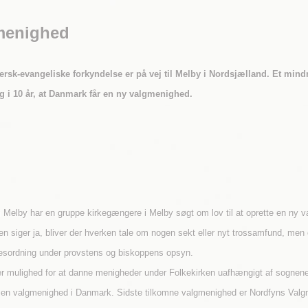
y menighed
rsk-evangeliske forkyndelse er på vej til Melby i Nordsjælland. Et mind
ng i 10 år, at Danmark får en ny valgmenighed.
 i Melby har en gruppe kirkegængere i Melby søgt om lov til at oprette en n
en siger ja, bliver der hverken tale om nogen sekt eller nyt trossamfund, men
lsesordning under provstens og biskoppens opsyn.
er mulighed for at danne menigheder under Folkekirken uafhængigt af sognene
tet en valgmenighed i Danmark. Sidste tilkomne valgmenighed er Nordfyns Valg