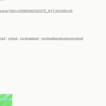
ll/article?AID=/20080506/SIDSTE_NYT/402480146
hed
|
nyhed
|
nordsjæland
|
nordsjællandsvalgmenighed