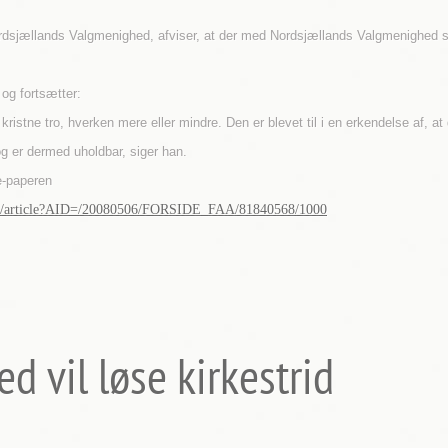
 Nordsjællands Valgmenighed, afviser, at der med Nordsjællands Valgmenighed 
 og fortsætter:
ristne tro, hverken mere eller mindre. Den er blevet til i en erkendelse af, a
er dermed uholdbar, siger han.
e-paperen
.dll/article?AID=/20080506/FORSIDE_FAA/81840568/1000
 vil løse kirkestrid