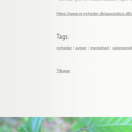
https://www.sj-nyheder.dk/apps/pbcs.d
Tags
:
nyheder
|
aviser
|
menighed
|
valgmenig
Tilbage