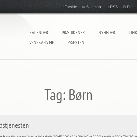
Forside
Site map
RSS
Print
KALENDER
PRÆDIKENER
NYHEDER
LIN
VENSKABS ME
PRÆSTEN
Tag: Børn
udstjenesten