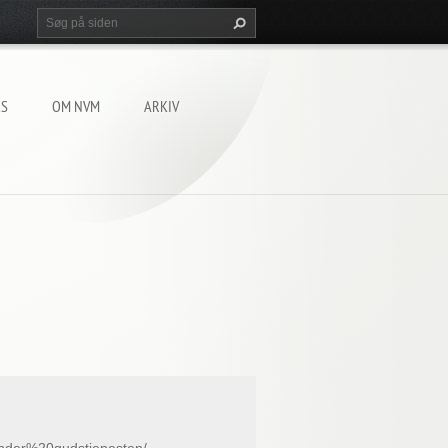
KS
OM NVM
ARKIV