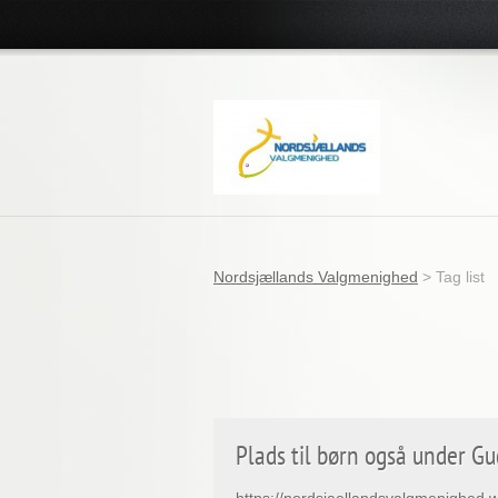
Nordsjællands Valgmenighed
>
Tag list
Plads til børn også under G