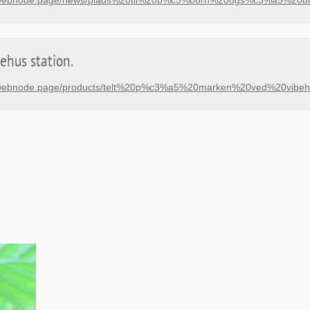
ed.webnode.page/news/plads%20til%20b%c3%b8rn%20ogs%c3%a5%20un
ehus station.
ed.webnode.page/products/telt%20p%c3%a5%20marken%20ved%20vibe