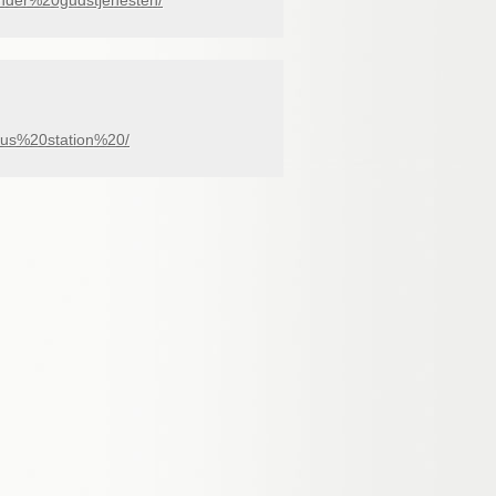
der%20gudstjenesten/
hus%20station%20/